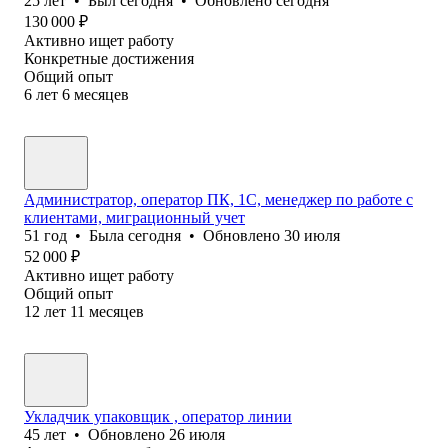
25
лет
•
Был
сегодня
•
Обновлено
сегодня
130 000
₽
Активно ищет работу
Конкретные достижения
Общий опыт
6
лет
6
месяцев
Администратор, оператор ПК, 1С, менеджер по работе с
клиентами, миграционный учет
51
год
•
Была
сегодня
•
Обновлено
30 июля
52 000
₽
Активно ищет работу
Общий опыт
12
лет
11
месяцев
Укладчик упаковщик , оператор линии
45
лет
•
Обновлено
26 июля