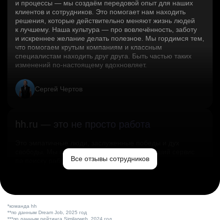
и процессы — мы создаём передовой опыт для наших
клиентов и сотрудников. Это помогает нам находить
решения, которые действительно меняют жизнь людей
к лучшему. Наша культура — про вовлечённость, заботу
и искреннее желание делать полезное. Мы гордимся тем,
что помогаем крутым компаниям и классным
специалистам находить друг друга. Быть частью таких
изменений по‑настоящему вдохновляет.
Сергей Чертов
hh.ru — это не просто работа
Это эмпатичные люди, заслуженные победы и дух
свободы. Мы помогаем миру и создаём лучший сервис
Все отзывы сотрудников
по поиску работы в стране.
Ольга Емельянова
*команда hh
**по данным Dream Job, 2025 год
***по данным рейтинга Similarweb, 2024 год