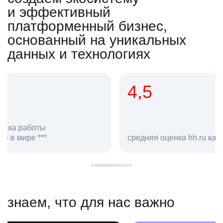
и эффективный
платформенный бизнес,
основанный на уникальных
данных и технологиях
4,5
20
сотруд
средняя оценка hh.ru как работодателя **
в hh.ru
знаем, что для нас важно