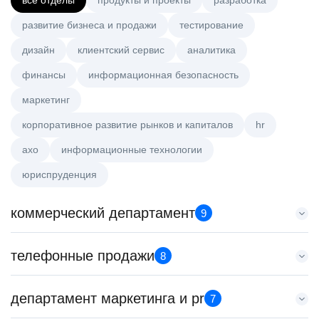
все отделы
продукты и проекты
разработка
развитие бизнеса и продажи
тестирование
дизайн
клиентский сервис
аналитика
финансы
информационная безопасность
маркетинг
корпоративное развитие рынков и капиталов
hr
axo
информационные технологии
юриспруденция
коммерческий департамент
9
Тренер по развитию компетенций продаж
телефонные продажи
8
HeadHunter::Коммерческий департамент
21 июл. 2026
Менеджер по продажам в сегменте среднего и крупного
департамент маркетинга и pr
з/п не указана
7
бизнеса
Санкт-Петербург