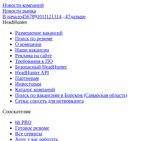
Новости компаний
Новости рынка
В начало
4
5
6
7
8
9
10
11
12
13
14
...
47
дальше
HeadHunter
Размещение вакансий
Поиск по резюме
О компании
Наши вакансии
Реклама на сайте
Требования к ПО
Безопасный HeadHunter
HeadHunter API
Партнерам
Инвесторам
Каталог компаний
Поиск по вакансиям в Борском (Самарская область)
Сетка: соцсеть для нетворкинга
Соискателям
hh PRO
Готовое резюме
Все сервисы
Хочу у вас работать