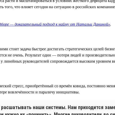
са расти и масштабироваться в условиях жёсткого дефицита кад
 того, что влияет сегодня на ситуацию в российских компаниях
одборе — доказательный подход к найму от Натальи Даниной»
.
ими стоит задача быстрее достигать стратегических целей бизн
тся не очень. Результат один — потеря людей и производительн
ти у линейных руководителей сопровождается высоким уровнем 
ский стресс, приобретённый со времён ковида, постоянно меня
тере вовлечённости и параличу инициативы.
т расшатывать наши системы. Нам приходится заме
ам нужно их «починить». Многие руководители до си