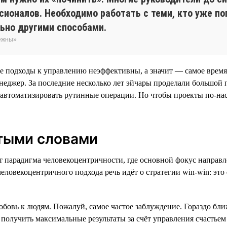
ионалов. Необходимо работать с теми, кто уже поп
ьно другими способами.
бежны»
ие подходы к управлению неэффективны, а значит — самое врем
еджер. За последние несколько лет эйчары проделали большой п
 автоматизировать рутинные операции. Но чтобы проекты по-на
тыми словами
т парадигма человекоцентричности, где основной фокус направл
еловекоцентричного подхода речь идёт о стратегии win-win: это
бовь к людям. Пожалуй, самое частое заблуждение. Гораздо бли
 получить максимальные результаты за счёт управления счастьем