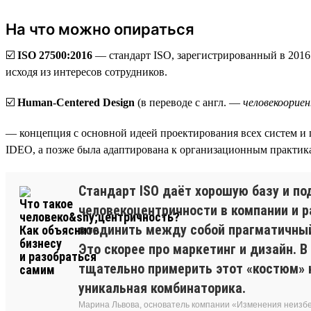
На что можно опираться
☑️
ISO 27500:2016
— стандарт ISO, зарегистрированный в 2016
исходя из интересов сотрудников.
☑️
Human-Centered Design
(в переводе с англ. —
человекоорие
— концепция с основной идеей проектирования всех систем и 
IDEO, а позже была адаптирована к организационным практик
Стандарт ISO даёт хорошую базу и по
человекоцентричности в компании и р
соединить между собой прагматичный 
Это скорее про маркетинг и дизайн. В
тщательно примерить этот «костюм» н
уникальная комбинаторика.
Марина Львова, основатель компании «Изменения неиз