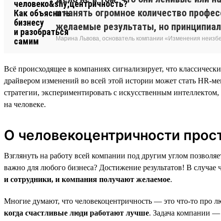
и нанять огромное количество професс
желаемые результаты, но принципиал
Марина Львова, основатель компании «Изменения неиз
Всё происходящее в компаниях сигнализирует, что классическ
драйвером изменений во всей этой истории может стать HR-мен
стратегии, экспериментировать с искусственным интеллектом,
на человеке.
О человекоцентричности прос
Взглянуть на работу всей компании под другим углом позволяе
важно для любого бизнеса? Достижение результатов! В случае ч
и сотрудники, и компания получают желаемое
.
Многие думают, что человекоцентричность — это что-то про лю
когда счастливые люди работают лучше
. Задача компании —