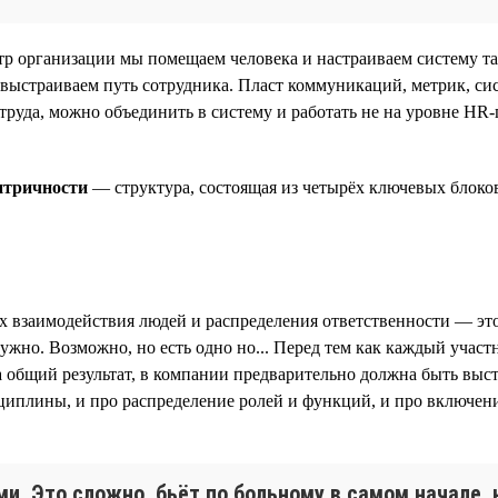
р организации мы помещаем человека и настраиваем систему та
 выстраиваем путь сотрудника. Пласт коммуникаций, метрик, сис
труда, можно объединить в систему и работать не на уровне HR-
нтричности
— структура, состоящая из четырёх ключевых блоков
ах взаимодействия людей и распределения ответственности — эт
ужно. Возможно, но есть одно но... Перед тем как каждый учас
а общий результат, в компании предварительно должна быть выс
сциплины, и про распределение ролей и функций, и про включен
и. Это сложно, бьёт по больному в самом начале,