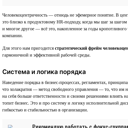
Человекоцентричность — отнюдь не эфемерное понятие. В цент
это близко к продуктовому HR-подходу, когда мы шаг за шагом
и многое другое — всё это, накопленное за годы кропотливого 
компании.
Для этого нам пригодится
стратегический фрейм человекоце
гармоничной и эффективной рабочей среды.
Система и логика порядка
Наведение порядка в бизнес-процессах, регламентах, принцип
что холакратия — метод свободного управления — то, что им н
на себя больше ответственности и своими решениями влиять н
топит бизнес. Это и про систему и логику исполнительной ди
гибкостью и стабильностью в организации.
Рекомендую работать с фокус-группам