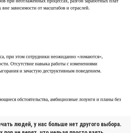
ров при неотлаженных процессах, разгон заработных плат
 вне зависимости от масштабов и отраслей.
еса, при этом сотрудники неожиданно «ломаются»,
ости. Отсутствие навыка работы с изменениями
выгорания и зачастую деструктивным поведением.
ющиеся обстоятельства, амбициозные лозунги и планы без
чать людей, у нас больше нет другого выбора.
х пор не верят, что нельзя просто взять