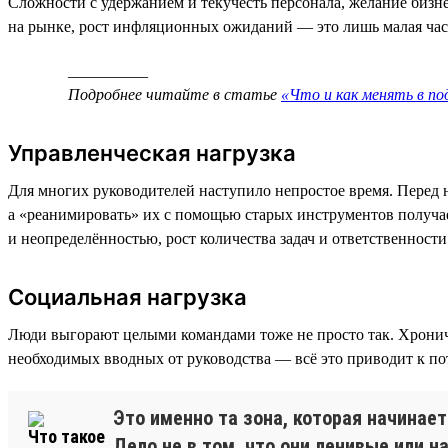
Сложности с удержанием и текучесть персонала, желание бизне
на рынке, рост инфляционных ожиданий — это лишь малая часть
__________
Подробнее читайте в статье
«Что и как менять в п
Управленческая нагрузка
Для многих руководителей наступило непростое время. Перед н
а «реанимировать» их с помощью старых инструментов получае
и неопределённостью, рост количества задач и ответственнос
Социальная нагрузка
Люди выгорают целыми командами тоже не просто так. Хрониче
необходимых вводных от руководства — всё это приводит к по
Это именно та зона, которая начинае
Дело не в том, что они ленивые или н